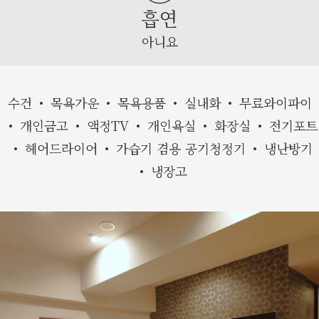
흡연
아니요
수건
목욕가운
목욕용품
실내화
무료와이파이
개인금고
액정TV
개인욕실
화장실
전기포트
헤어드라이어
가습기 겸용 공기청정기
냉난방기
냉장고