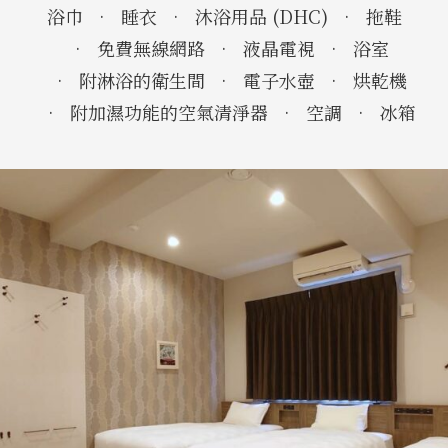
浴巾
睡衣
沐浴用品 (DHC)
拖鞋
免費無線網路
液晶電視
浴室
附淋浴的衛生間
電子水壺
烘乾機
附加濕功能的空氣清淨​​器
空調
冰箱