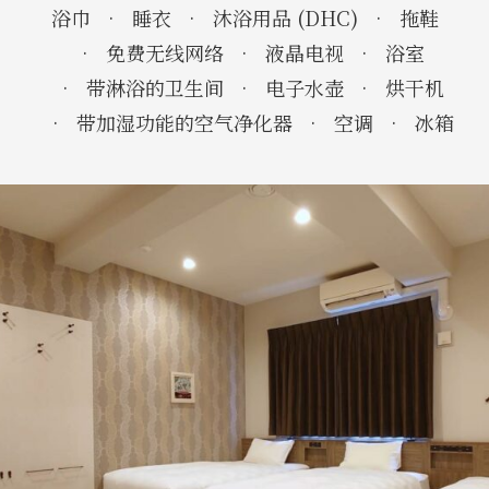
浴巾
睡衣
沐浴用品 (DHC)
拖鞋
免费无线网络
液晶电视
浴室
带淋浴的卫生间
电子水壶
烘干机
带加湿功能的空气净化器
空调
冰箱